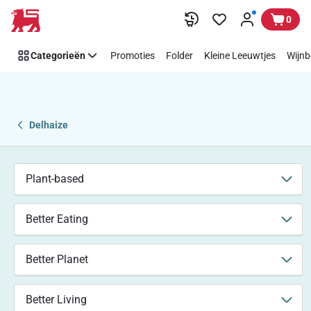
Beter
Overslaan
0
eten:
flexitarisch,
Categorieën
Promoties
Folder
Kleine Leeuwtjes
Wijnb
plant-
based,
vegetarisch
of
vegan.
Delhaize
Plant-based
Better Eating
Better Planet
Better Living