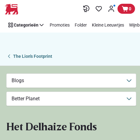
Fond
Overslaan
0
The
Lion's
Categorieën
Promoties
Folder
Kleine Leeuwtjes
Wijnb
Footprint
The Lion's Footprint
Blogs
Better Planet
Het Delhaize Fonds