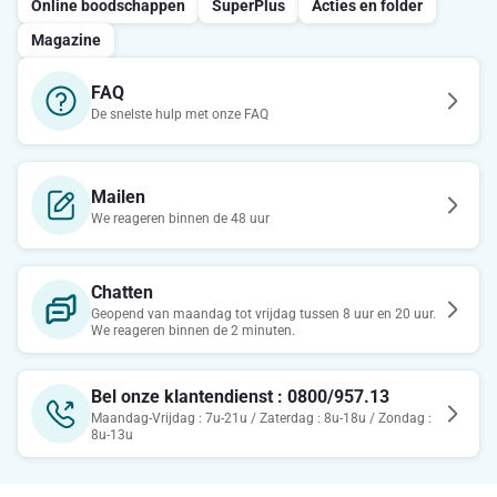
Online boodschappen
SuperPlus
Acties en folder
Magazine
FAQ
De snelste hulp met onze FAQ
Mailen
We reageren binnen de 48 uur
Chatten
Geopend van maandag tot vrijdag tussen 8 uur en 20 uur.
We reageren binnen de 2 minuten.
Bel onze klantendienst : 0800/957.13
Maandag-Vrijdag : 7u-21u / Zaterdag : 8u-18u / Zondag :
8u-13u