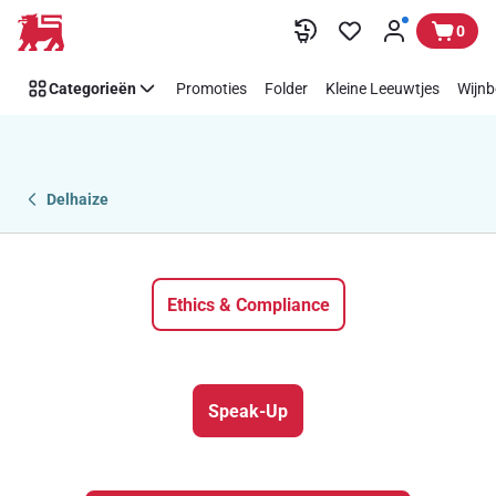
Compliance
Overslaan
0
Categorieën
Promoties
Folder
Kleine Leeuwtjes
Wijnb
Delhaize
Ethics & Compliance
Speak-Up