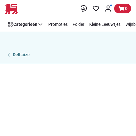
Overslaan
0
Categorieën
Promoties
Folder
Kleine Leeuwtjes
Wijnb
Delhaize