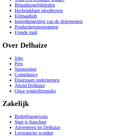
Betaalmogelijkheden
Herbruikbare plooiboxen
Klimaathub
Ingredïentenlijst van de detergenten
Productterugroepingen
Fraude mail
Over Delhaize
Jobs
Pers
Sponsoring
Compliance
Duurzaam ondernemen
Ahold Delhaize
Onze winkelformules
Zakelijk
Bedrijfsgegevens
Start je franchise
Adverteren bij Delhaize
Leverancier worden