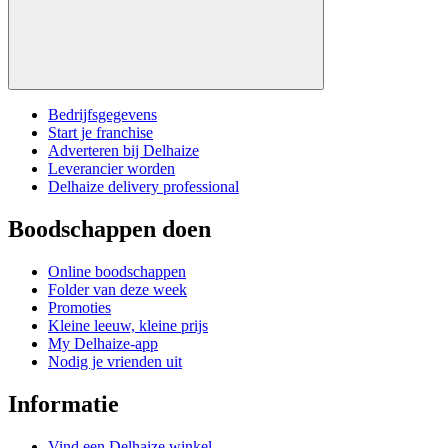
Bedrijfsgegevens
Start je franchise
Adverteren bij Delhaize
Leverancier worden
Delhaize delivery professional
Boodschappen doen
Online boodschappen
Folder van deze week
Promoties
Kleine leeuw, kleine prijs
My Delhaize-app
Nodig je vrienden uit
Informatie
Vind een Delhaize winkel