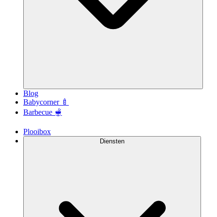
Blog
Babycorner 🍼
Barbecue 🫕
Plooibox
Diensten