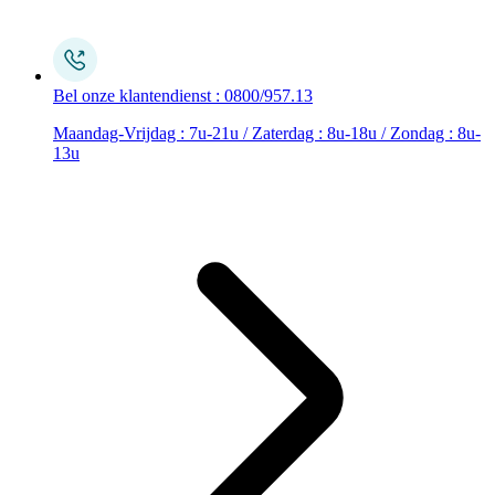
Bel onze klantendienst : 0800/957.13
Maandag-Vrijdag : 7u-21u / Zaterdag : 8u-18u / Zondag : 8u-
13u