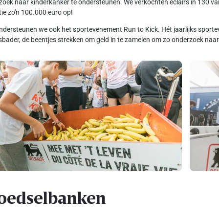
oek naar kinderkanker te ondersteunen. We verkochten eclairs in 130 van
tie zo'n 100.000 euro op!
dersteunen we ook het sportevenement Run to Kick. Hét jaarlijks spo
sbader, de beentjes strekken om geld in te zamelen om zo onderzoek naar 
oedselbanken