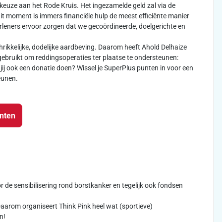
keuze aan het Rode Kruis. Het ingezamelde geld zal via de
dit moment is immers financiële hulp de meest efficiënte manier
leners ervoor zorgen dat we gecoördineerde, doelgerichte en
rikkelijke, dodelijke aardbeving. Daarom heeft Ahold Delhaize
ebruikt om reddingsoperaties ter plaatse te ondersteunen:
jij ook een donatie doen? Wissel je SuperPlus punten in voor een
eunen.
unten
oor de sensibilisering rond borstkanker en tegelijk ook fondsen
arom organiseert Think Pink heel wat (sportieve)
n!