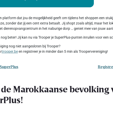
en platform dat jou de mogelijkheid geeft om tijdens het shoppen een stu
e, zonder dat jij een cent extra betaalt. Jij shopt zoals altijd, maar het 
 het dierenopvangcentrum in het naburige dorp … geniet mee van jouw aan
 nog beter! Jij kan nu via Trooper je SuperPlus-punten inruilen voor een 
niging nog niet aangesloten bij Trooper?
ar
trooper.be
en registreer je in minder dan 5 min als Troopervereniging!
 SuperPlus
Registre
 de Marokkaanse bevolking v
rPlus!