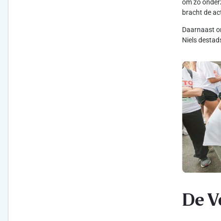
om zo onderz
bracht de ac
Daarnaast on
Niels destad
De V