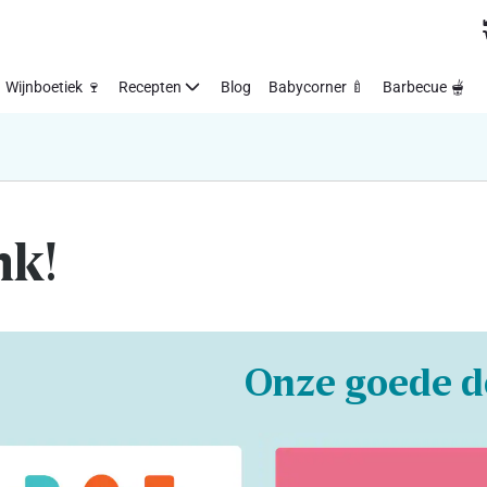
Wijnboetiek 🍷
Recepten
Blog
Babycorner 🍼
Barbecue 🫕
nk!
Onze goede d