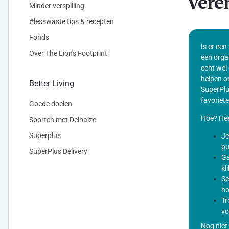
vere
Minder verspilling
#lesswaste tips & recepten
Fonds
Is er een
Over The Lion's Footprint
een orga
echt wel 
helpen o
Better Living
SuperPlu
favoriete
Goede doelen
Hoe? Hee
Sporten met Delhaize
Superplus
Je
pu
SuperPlus Delivery
Ga
kl
Se
ho
Tr
vo
Nog niet 