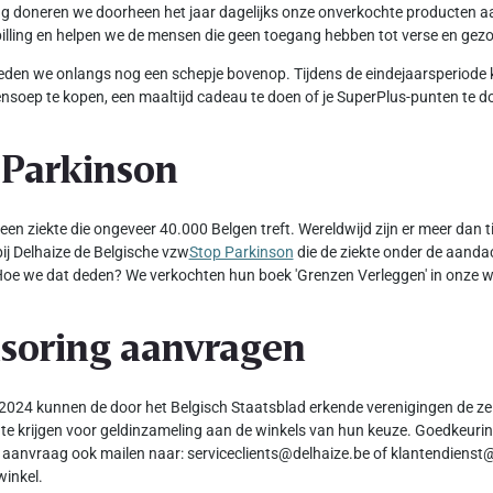
ang doneren we doorheen het jaar dagelijks onze onverkochte producten 
illing en helpen we de mensen die geen toegang hebben tot verse en ge
den we onlangs nog een schepje bovenop. Tijdens de eindejaarsperiode 
nsoep te kopen, een maaltijd cadeau te doen of je SuperPlus-punten te d
 Parkinson
 een ziekte die ongeveer 40.000 Belgen treft. Wereldwijd zijn er meer dan
ij Delhaize de Belgische vzw
Stop Parkinson
die de ziekte onder de aanda
oe we dat deden? We verkochten hun boek 'Grenzen Verleggen' in onze w
soring aanvragen
2024 kunnen de door het Belgisch Staatsblad erkende verenigingen de ze
te krijgen voor geldinzameling aan de winkels van hun keuze. Goedkeuring
 aanvraag ook mailen naar: serviceclients@delhaize.be of klantendienst@
winkel.