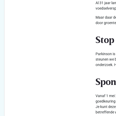
Al 31 jaar l
voedselversp
Maar daar de
door groente
Stop
Parkinson is
steunen we b
onderzoek. H
Spon
Vanaf 1 mei 
goedkeuring 
Je kunt deze
betreffende 