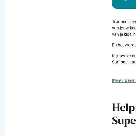
Trooper is e
van jouw keuz
van je kids,
En het wordt
Is jouw vere
Surf snel na
Meer over
Help
Supe