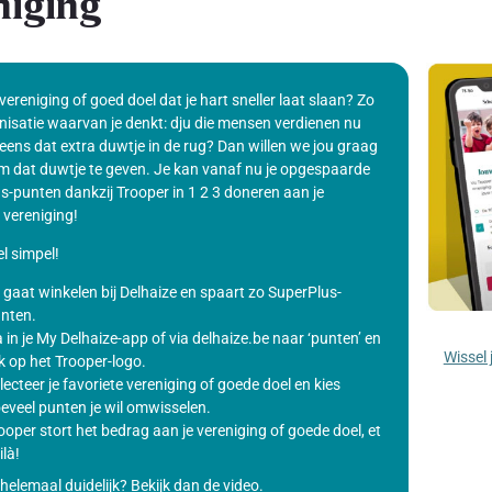
niging
 vereniging of goed doel dat je hart sneller laat slaan? Zo
nisatie waarvan je denkt: dju die mensen verdienen nu
eens dat extra duwtje in de rug? Dan willen we jou graag
m dat duwtje te geven. Je kan vanaf nu je opgespaarde
s-punten dankzij Trooper in 1 2 3 doneren aan je
 vereniging!
l simpel!
 gaat winkelen bij Delhaize en spaart zo SuperPlus-
nten.
 in je My Delhaize-app of via delhaize.be naar ‘punten’ en
Wissel 
ik op het Trooper-logo.
lecteer je favoriete vereniging of goede doel en kies
eveel punten je wil omwisselen.
ooper stort het bedrag aan je vereniging of goede doel, et
ilà!
helemaal duidelijk? Bekijk dan de video.