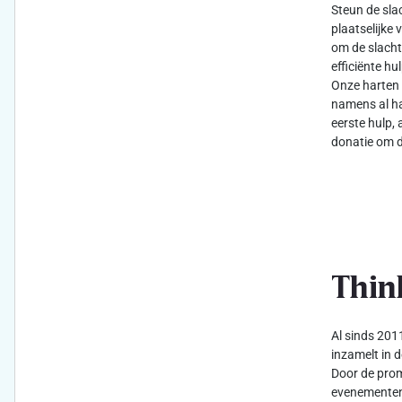
Steun de sla
plaatselijke 
om de slacht
efficiënte h
Onze harten 
namens al ha
eerste hulp, 
donatie om d
Thin
Al sinds 2011
inzamelt in d
Door de prom
evenementen 