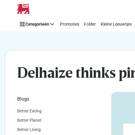
Makkelijk
Overslaan
Think
Pink
Categorieën
Promoties
Folder
Kleine Leeuwtjes
steunen
met
Delhaize
Delhaize thinks pi
Blogs
Better Eating
Better Planet
Better Living