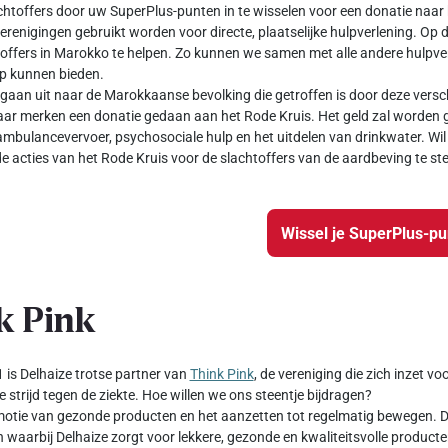
chtoffers door uw SuperPlus-punten in te wisselen voor een donatie naar 
verenigingen gebruikt worden voor directe, plaatselijke hulpverlening. Op 
offers in Marokko te helpen. Zo kunnen we samen met alle andere hulpver
ulp kunnen bieden.
gaan uit naar de Marokkaanse bevolking die getroffen is door deze versch
ar merken een donatie gedaan aan het Rode Kruis. Het geld zal worden g
ambulancevervoer, psychosociale hulp en het uitdelen van drinkwater. Wil 
e acties van het Rode Kruis voor de slachtoffers van de aardbeving te st
Wissel je SuperPlus-p
k Pink
 is Delhaize trotse partner van
Think Pink
, de vereniging die zich inzet v
e strijd tegen de ziekte. Hoe willen we ons steentje bijdragen?
otie van gezonde producten en het aanzetten tot regelmatig bewegen. Da
waarbij Delhaize zorgt voor lekkere, gezonde en kwaliteitsvolle producte