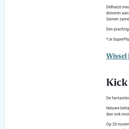
Delhaize maa
doneren aan 
Samen zameld
Een prachtig
*Je SuperPlu
Wissel 
Kick
De fantastis
Nieuwe behan
dan ook nooi
Op 20 novemb