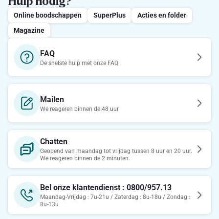
Hulp nodig?
Online boodschappen
SuperPlus
Acties en folder
Magazine
FAQ
De snelste hulp met onze FAQ
Mailen
We reageren binnen de 48 uur
Chatten
Geopend van maandag tot vrijdag tussen 8 uur en 20 uur.
We reageren binnen de 2 minuten.
Bel onze klantendienst : 0800/957.13
Maandag-Vrijdag : 7u-21u / Zaterdag : 8u-18u / Zondag :
8u-13u