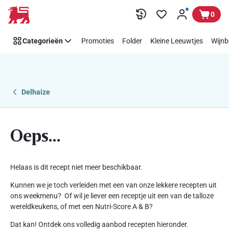
Recepten
Overslaan
0
-
Work
Categorieën
Promoties
Folder
Kleine Leeuwtjes
Wijnb
in
progress
Delhaize
Oeps...
Helaas is dit recept niet meer beschikbaar.
Kunnen we je toch verleiden met een van onze lekkere recepten uit
ons weekmenu? Of wil je liever een receptje uit een van de talloze
wereldkeukens, of met een Nutri-Score A & B?
Dat kan! Ontdek ons volledig aanbod recepten hieronder.