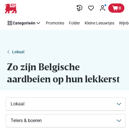
Zo
Overslaan
0
zijn
Belgische
Categorieën
Promoties
Folder
Kleine Leeuwtjes
Wijnb
aardbeien
op
hun
lekkerst
Lokaal
Zo zijn Belgische
aardbeien op hun lekkerst
Lokaal
Telers & boeren