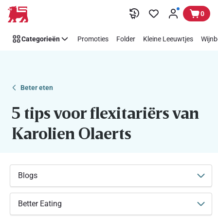
5
Overslaan
0
tips
voor
Categorieën
Promoties
Folder
Kleine Leeuwtjes
Wijnb
flexitariërs
van
Karolien
Olaerts
Beter eten
5 tips voor flexitariërs van
Karolien Olaerts
Blogs
Better Eating