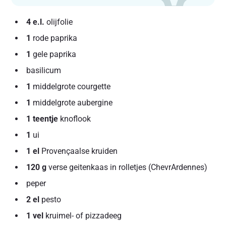
4 e.l.
olijfolie
1
rode paprika
1
gele paprika
basilicum
1
middelgrote courgette
1
middelgrote aubergine
1 teentje
knoflook
1
ui
1 el
Provençaalse kruiden
120 g
verse geitenkaas in rolletjes (ChevrArdennes)
peper
2 el
pesto
1 vel
kruimel- of pizzadeeg