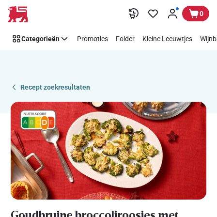
Recipe
Overslaan
0
Details
Page
Categorieën
Promoties
Folder
Kleine Leeuwtjes
Wijnb
Recept zoekresultaten
Goudbruine broccoliroosjes met