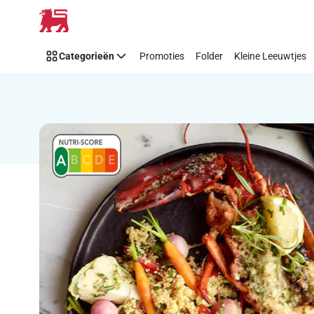
Recipe
Overslaan
Details
Page
Categorieën
Promoties
Folder
Kleine Leeuwtjes