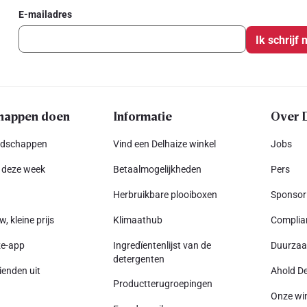
E-mailadres
Ik schrijf 
happen doen
Informatie
Over 
odschappen
Vind een Delhaize winkel
Jobs
 deze week
Betaalmogelijkheden
Pers
Herbruikbare plooiboxen
Sponsor
w, kleine prijs
Klimaathub
Complia
ze-app
Ingredïentenlijst van de
Duurza
detergenten
ienden uit
Ahold De
Productterugroepingen
Onze wi