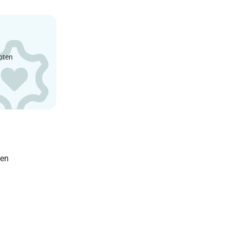
epten
len