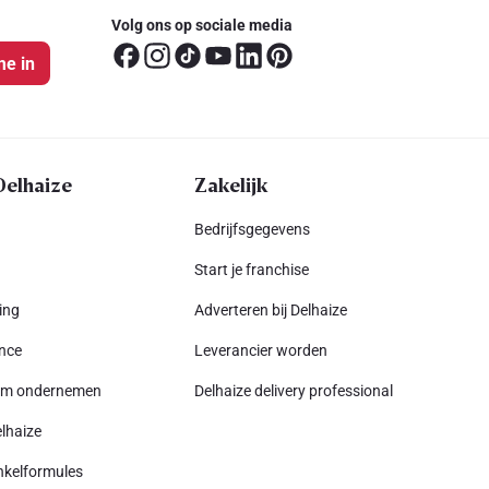
Volg ons op sociale media
me in
Delhaize
Zakelijk
Bedrijfsgegevens
Start je franchise
ing
Adverteren bij Delhaize
nce
Leverancier worden
am ondernemen
Delhaize delivery professional
lhaize
nkelformules