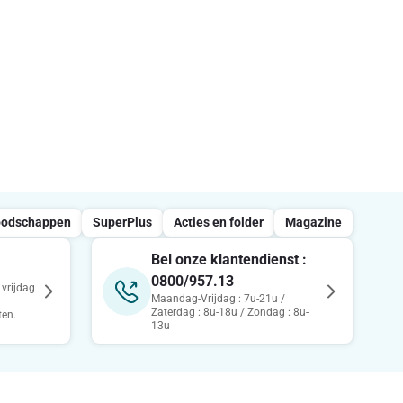
oodschappen
SuperPlus
Acties en folder
Magazine
Bel onze klantendienst :
0800/957.13
vrijdag
Maandag-Vrijdag : 7u-21u /
Zaterdag : 8u-18u / Zondag : 8u-
ten.
13u