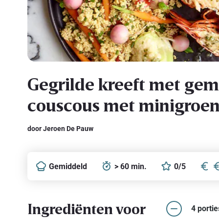
Gegrilde kreeft met gem
couscous met minigroen
door Jeroen De Pauw
Gemiddeld
> 60 min.
0/5
Ingrediënten voor
4 portie