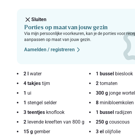
Sluiten
Porties op maat van jouw gezin
Via mijn persoonlijke voorkeuren, kan je de porties voor rec
aanpassen op maat van jouw gezin.
Aamelden / registreren
2 l
water
1 bussel
bieslook
4 takjes
tijm
2
tomaten
1
ui
300 g
jonge worte
1
stengel selder
8
minibloemkolen
3 teentjes
knoflook
1 bussel
radijzen
2
levende kreeften van 800 g
250 g
couscous
15 g
gember
3 el
olijfolie