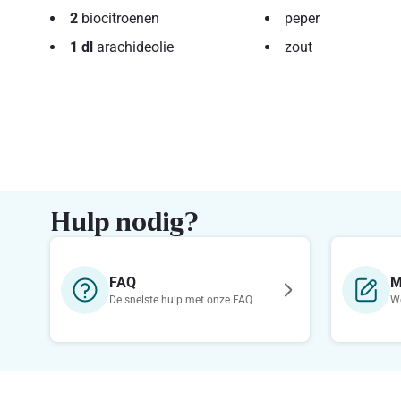
2
biocitroenen
peper
1 dl
arachideolie
zout
Hulp nodig?
FAQ
M
De snelste hulp met onze FAQ
We