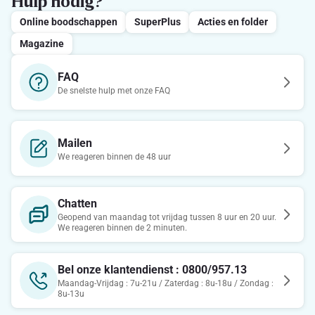
Hulp nodig?
Online boodschappen
SuperPlus
Acties en folder
Magazine
FAQ
De snelste hulp met onze FAQ
Mailen
We reageren binnen de 48 uur
Chatten
Geopend van maandag tot vrijdag tussen 8 uur en 20 uur.
We reageren binnen de 2 minuten.
Bel onze klantendienst : 0800/957.13
Maandag-Vrijdag : 7u-21u / Zaterdag : 8u-18u / Zondag :
8u-13u