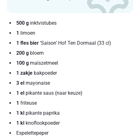
500 g
inktvistubes
1
limoen
1 fles bier
‘Saison’ Hof Ten Dormaal (33 cl)
200 g
bloem
100 g
maïszetmeel
1 zakje
bakpoeder
3 el
mayonaise
1 el
pikante saus (naar keuze)
1
friteuse
1 kl
pikante paprika
1 kl
knoflookpoeder
Espelettepeper