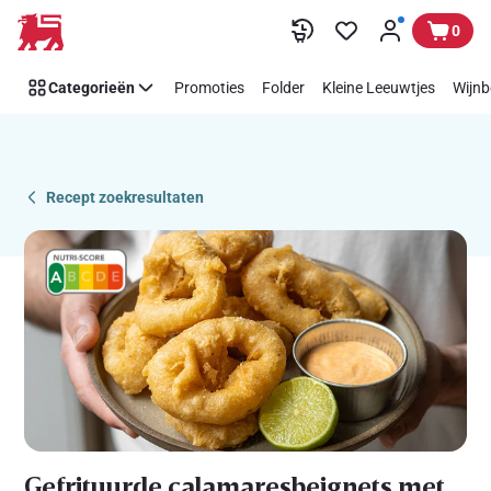
Recipe
Overslaan
0
Details
Page
Categorieën
Promoties
Folder
Kleine Leeuwtjes
Wijnb
Recept zoekresultaten
Gefrituurde calamaresbeignets met