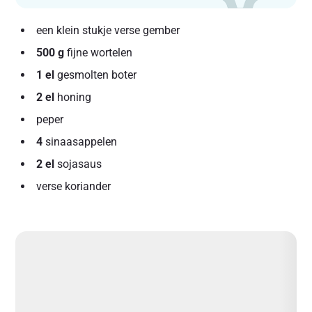
een klein stukje verse gember
500 g
fijne wortelen
1 el
gesmolten boter
2 el
honing
peper
4
sinaasappelen
2 el
sojasaus
verse koriander