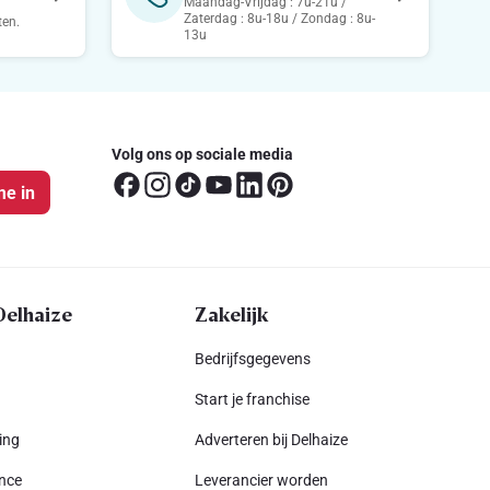
Maandag-Vrijdag : 7u-21u /
Zaterdag : 8u-18u / Zondag : 8u-
ten.
13u
Volg ons op sociale media
me in
Delhaize
Zakelijk
Bedrijfsgegevens
Start je franchise
ing
Adverteren bij Delhaize
nce
Leverancier worden