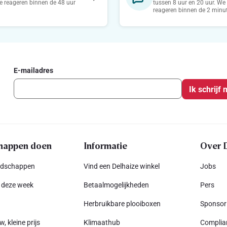
 reageren binnen de 48 uur
tussen 8 uur en 20 uur. We
reageren binnen de 2 minu
E-mailadres
Ik schrijf 
happen doen
Informatie
Over 
odschappen
Vind een Delhaize winkel
Jobs
 deze week
Betaalmogelijkheden
Pers
Herbruikbare plooiboxen
Sponsor
w, kleine prijs
Klimaathub
Complia