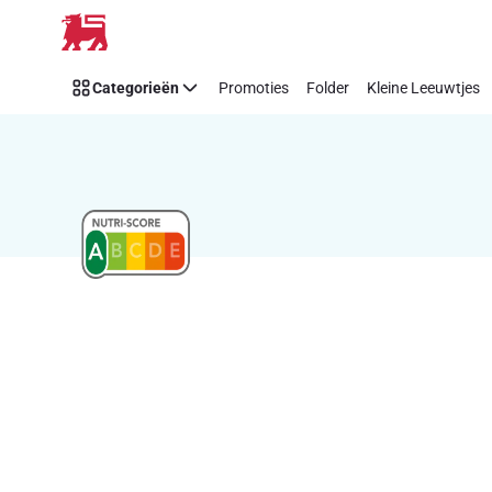
Recipe
Overslaan
Details
Page
Categorieën
Promoties
Folder
Kleine Leeuwtjes