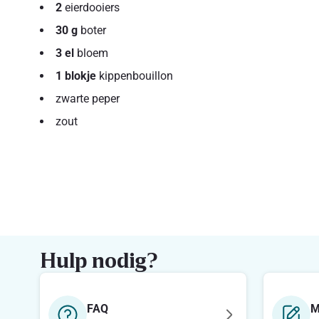
2
eierdooiers
30 g
boter
3 el
bloem
1 blokje
kippenbouillon
zwarte peper
zout
Hulp nodig?
FAQ
M