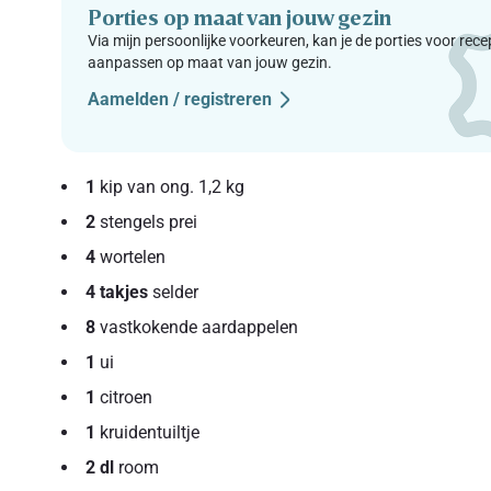
Porties op maat van jouw gezin
Via mijn persoonlijke voorkeuren, kan je de porties voor rec
aanpassen op maat van jouw gezin.
Aamelden / registreren
1
kip van ong. 1,2 kg
2
stengels prei
4
wortelen
4 takjes
selder
8
vastkokende aardappelen
1
ui
1
citroen
1
kruidentuiltje
2 dl
room