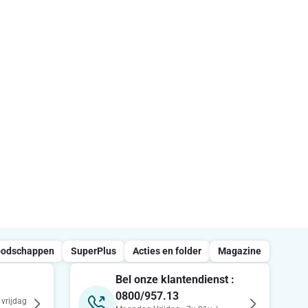
oodschappen
SuperPlus
Acties en folder
Magazine
Bel onze klantendienst :
0800/957.13
vrijdag