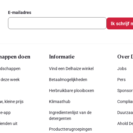
E-mailadres
Ik schrijf 
happen doen
Informatie
Over 
odschappen
Vind een Delhaize winkel
Jobs
 deze week
Betaalmogelijkheden
Pers
Herbruikbare plooiboxen
Sponsor
w, kleine prijs
Klimaathub
Complia
ze-app
Ingredïentenlijst van de
Duurza
detergenten
ienden uit
Ahold De
Productterugroepingen