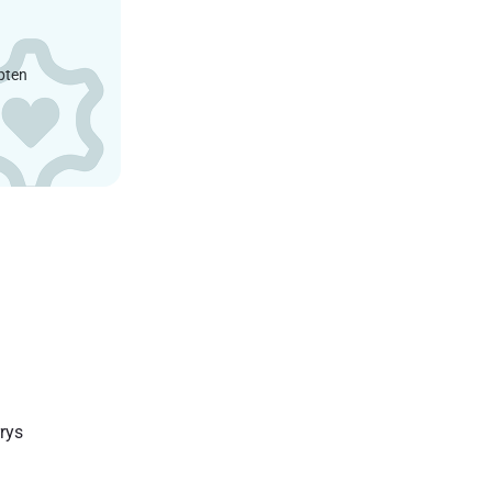
epten
rys