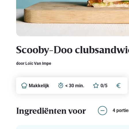
Scooby-Doo clubsandwi
door Loïc Van Impe
Makkelijk
< 30 min.
0/5
Ingrediënten voor
4 portie