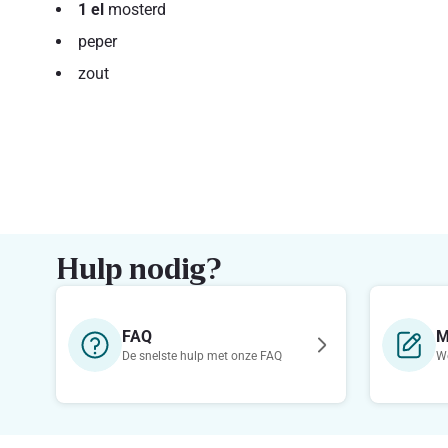
1 el
mosterd
peper
zout
Hulp nodig?
FAQ
M
De snelste hulp met onze FAQ
We