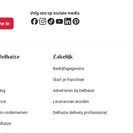
Volg ons op sociale media
me in
Delhaize
Zakelijk
Bedrijfsgegevens
Start je franchise
ing
Adverteren bij Delhaize
nce
Leverancier worden
am ondernemen
Delhaize delivery professional
lhaize