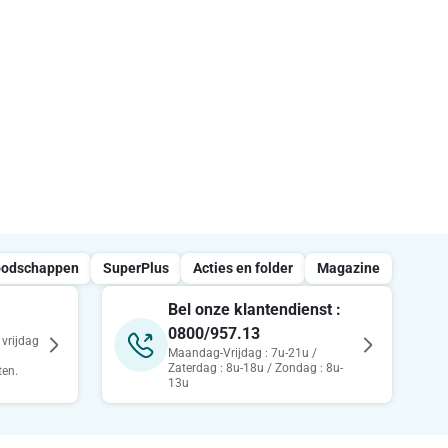
oodschappen
SuperPlus
Acties en folder
Magazine
Bel onze klantendienst :
0800/957.13
vrijdag
Maandag-Vrijdag : 7u-21u /
Zaterdag : 8u-18u / Zondag : 8u-
ten.
13u