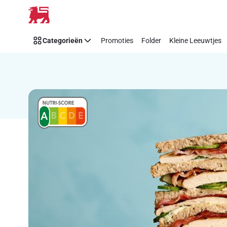
Recipe
Overslaan
Details
Page
Categorieën
Promoties
Folder
Kleine Leeuwtjes