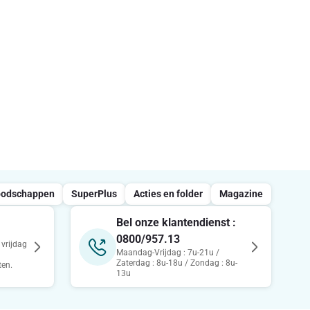
oodschappen
SuperPlus
Acties en folder
Magazine
Bel onze klantendienst :
0800/957.13
vrijdag
Maandag-Vrijdag : 7u-21u /
Zaterdag : 8u-18u / Zondag : 8u-
ten.
13u