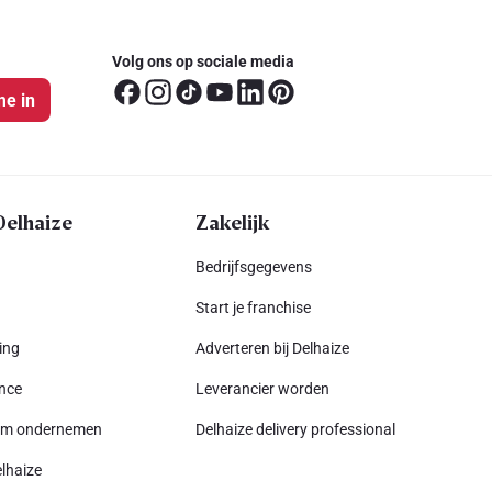
Volg ons op sociale media
me in
Delhaize
Zakelijk
Bedrijfsgegevens
Start je franchise
ing
Adverteren bij Delhaize
nce
Leverancier worden
am ondernemen
Delhaize delivery professional
lhaize