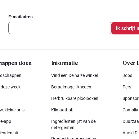
E-mailadres
Ik schrijf 
happen doen
Informatie
Over 
odschappen
Vind een Delhaize winkel
Jobs
 deze week
Betaalmogelijkheden
Pers
Herbruikbare plooiboxen
Sponsor
w, kleine prijs
Klimaathub
Complia
ze-app
Ingredïentenlijst van de
Duurza
detergenten
ienden uit
Ahold De
Productterugroepingen