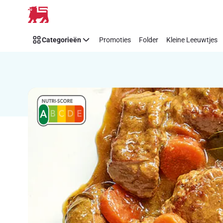
Recipe
Overslaan
Details
Page
Categorieën
Promoties
Folder
Kleine Leeuwtjes