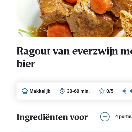
Ragout van everzwijn m
bier
Makkelijk
30-60 min.
0/5
Ingrediënten voor
4 portie