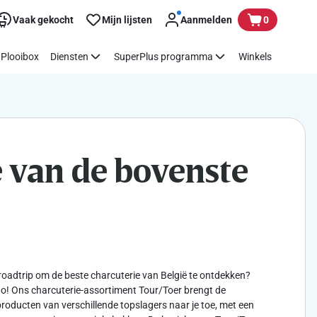
Vaak gekocht
Mijn lijsten
Aanmelden
0
Plooibox
Diensten
SuperPlus programma
Winkels
e van de bovenste
 roadtrip om de beste charcuterie van België te ontdekken?
 go! Ons charcuterie-assortiment Tour/Toer brengt de
producten van verschillende topslagers naar je toe, met een