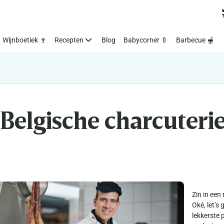
Wijnboetiek 🍷
Recepten
Blog
Babycorner 🍼
Barbecue 🫕
Belgische charcuteri
Zin in een
Oké, let’s
lekkerste 