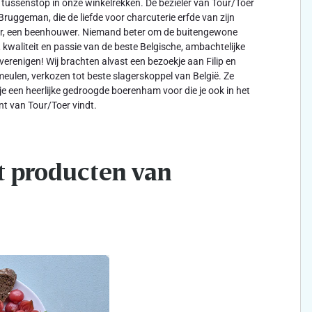
 tussenstop in onze winkelrekken. De bezieler van Tour/Toer
Bruggeman, die de liefde voor charcuterie erfde van zijn
r, een beenhouwer. Niemand beter om de buitengewone
 kwaliteit en passie van de beste Belgische, ambachtelijke
 verenigen! Wij brachten alvast een bezoekje aan Filip en
eulen, verkozen tot beste slagerskoppel van België. Ze
je een heerlijke gedroogde boerenham voor die je ook in het
t van Tour/Toer vindt.
t producten van