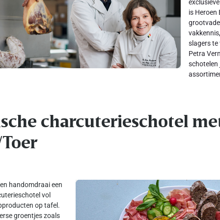
exclusieve
is Heroen 
grootvade
vakkennis,
slagers te
Petra Verm
schotelen 
assortimen
ische charcuterieschotel me
/Toer
 een handomdraai een
uterieschotel vol
pproducten op tafel.
erse groentjes zoals