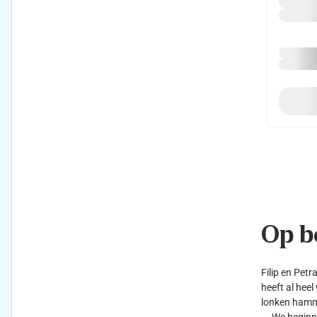
Op be
Filip en Petr
heeft al hee
lonken hamme