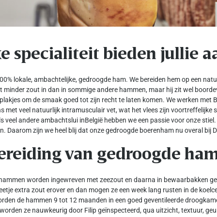
 specialiteit bieden jullie 
100% lokale, ambachtelijke, gedroogde ham. We bereiden hem op een natuur
r zit minder zout in dan in sommige andere hammen, maar hij zit wel boord
 plakjes om de smaak goed tot zijn recht te laten komen. We werken met Be
met veel natuurlijk intramusculair vet, wat het vlees zijn voortreffelijke 
s veel andere ambachtslui inBelgië hebben we een passie voor onze stie
n. Daarom zijn we heel blij dat onze gedroogde boerenham nu overal bij Del
ereiding van gedroogde ham
 hammen worden ingewreven met zeezout en daarna in bewaarbakken ge
eetje extra zout erover en dan mogen ze een week lang rusten in de koel
orden de hammen 9 tot 12 maanden in een goed geventileerde droogkam
worden ze nauwkeurig door Filip geïnspecteerd, qua uitzicht, textuur, geur