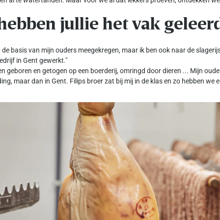
nen al te watertanden. Maar voor we al dat lekkers proeven, ontdekken we 
hebben jullie het vak geleer
eb de basis van mijn ouders meegekregen, maar ik ben ook naar de slagerij
drijf in Gent gewerkt."
en geboren en getogen op een boerderij, omringd door dieren ... Mijn oud
ing, maar dan in Gent. Filips broer zat bij mij in de klas en zo hebben we e