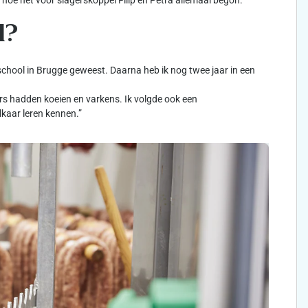
hoe het voor slagerskoppel Filip en Petra allemaal begon.
d?
school in Brugge geweest. Daarna heb ik nog twee jaar in een
ers hadden koeien en varkens. Ik volgde ook een
lkaar leren kennen.”