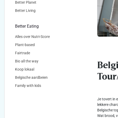
Better Planet
Better Living
Better Eating
Alles over Nutri-Score
Plant-based
Fairtrade
Bio all the way
Belg
Koop lokaal
Tour
Belgische aardbeien
Family with kids
Je tovert in
lekkere charc
Belgische to
Wat brood, v