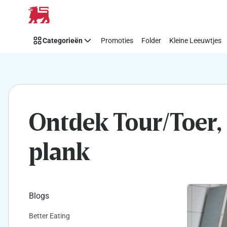
Tour/Toer:
Overslaan
de
beste
Categorieën
Promoties
Folder
Kleine Leeuwtjes
charcuterie
van
België
Ontdek Tour/Toer, 
plank
Blogs
Better Eating