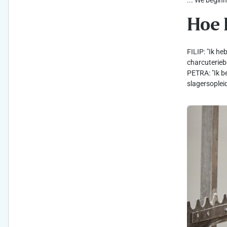
... We begin
Hoe 
FILIP: "Ik h
charcuteriebe
PETRA: "Ik b
slagersopleid