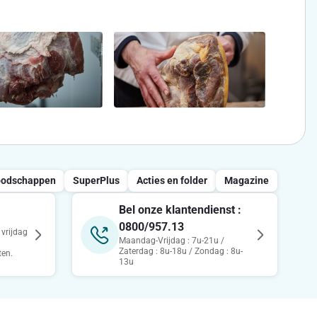
oodschappen
SuperPlus
Acties en folder
Magazine
Bel onze klantendienst :
0800/957.13
vrijdag
Maandag-Vrijdag : 7u-21u /
Zaterdag : 8u-18u / Zondag : 8u-
ten.
13u