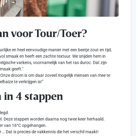
aan voor Tour/Toer?
lijke en heel eenvoudige manier met een beetje zout en tijd,
evol smaak en heeft een zachte textuur. We snijden hem in
lgische varkens, voornamelijk van het ras duroc. Dat zijn
smaak geeft."
l. Onze droom is om daar zoveel mogelijk mensen van mee te
haize te verkrijgen is!”
 in 4 stappen
legd.
cel. Deze stappen worden daarna nog twee keer herhaald.
er van 16°C opgehangen.
 … Dat is precies de vakkennis die het verschil maakt!