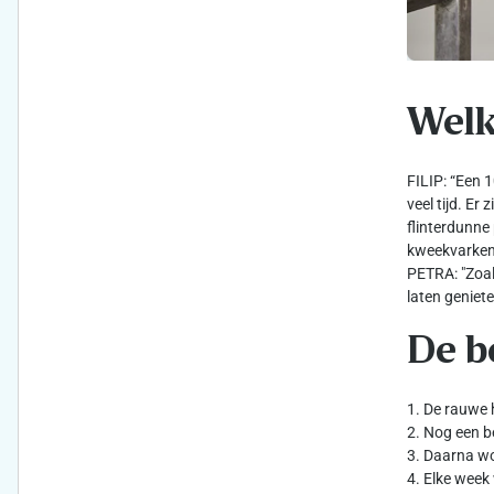
Welke
FILIP: “Een 
veel tijd. E
flinterdunne
kweekvarkens 
PETRA: "Zoal
laten geniete
De b
1. De rauwe
2. Nog een b
3. Daarna w
4. Elke week 