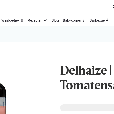
Wijnboetiek 🍷
Recepten
Blog
Babycorner 🍼
Barbecue 🫕
Delhaize | 
Tomatens