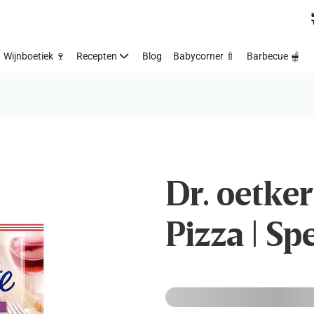
Wijnboetiek 🍷
Recepten
Blog
Babycorner 🍼
Barbecue 🫕
Dr. oetker 
Pizza | Sp