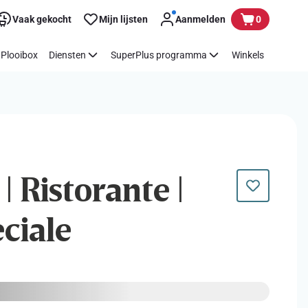
Vaak gekocht
Mijn lijsten
Aanmelden
0
Plooibox
Diensten
SuperPlus programma
Winkels
| Ristorante |
eciale