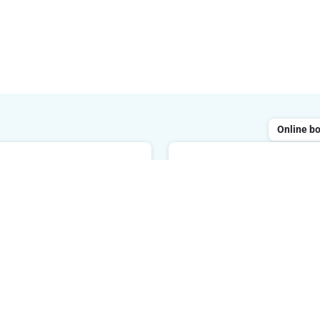
Online b
Chatten
ailen
Geopend van maandag tot 
 reageren binnen de 48 uur
tussen 8 uur en 20 uur. We
reageren binnen de 2 minu
E-mailadres
Ik schrijf 