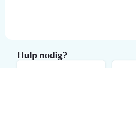
Hulp nodig?
FAQ
M
De snelste hulp met onze FAQ
We
Schrijf je in voor de Delhaize
newsletter
Ontvang wekelijks de beste promoties en inspiratie voor