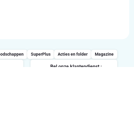
oodschappen
SuperPlus
Acties en folder
Magazine
Bel onze klantendienst :
0800/957.13
vrijdag
Maandag-Vrijdag : 7u-21u /
Zaterdag : 8u-18u / Zondag : 8u-
ten.
13u
Volg ons op sociale media
me in