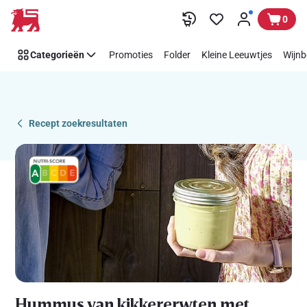
Recipe
Overslaan
0
Details
Page
Categorieën
Promoties
Folder
Kleine Leeuwtjes
Wijnb
Recept zoekresultaten
Hummus van kikkererwten met