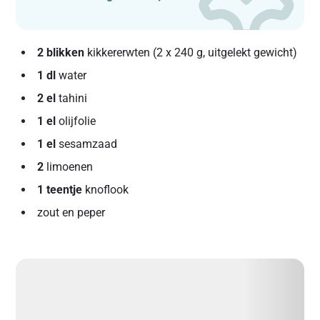
2 blikken
kikkererwten (2 x 240 g, uitgelekt gewicht)
1 dl
water
2 el
tahini
1 el
olijfolie
1 el
sesamzaad
2
limoenen
1 teentje
knoflook
zout en peper