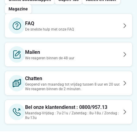
Magazine
FAQ
De snelste hulp met onze FAQ
Mailen
We reageren binnen de 48 uur
Chatten
Geopend van maandag tot vrijdag tussen 8 uur en 20 uur.
We reageren binnen de 2 minuten.
Bel onze klantendienst : 0800/957.13
Maandag-Vrijdag : 7u-21u / Zaterdag : 8u-18u / Zondag :
8u-13u