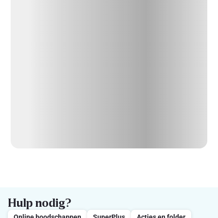
Hulp nodig?
Online boodschappen
SuperPlus
Acties en folder