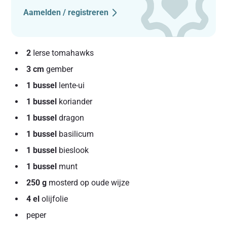
Aamelden / registreren
2
Ierse tomahawks
3 cm
gember
1 bussel
lente-ui
1 bussel
koriander
1 bussel
dragon
1 bussel
basilicum
1 bussel
bieslook
1 bussel
munt
250 g
mosterd op oude wijze
4 el
olijfolie
peper