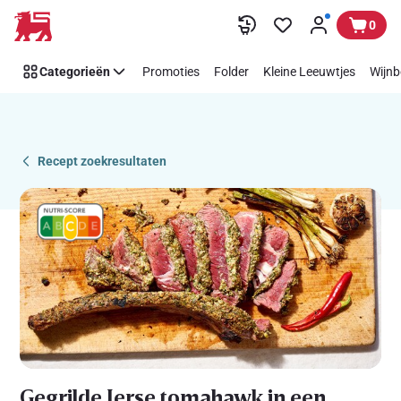
Recipe
Overslaan
0
Details
Page
Categorieën
Promoties
Folder
Kleine Leeuwtjes
Wijnb
Recept zoekresultaten
Gegrilde Ierse tomahawk in een