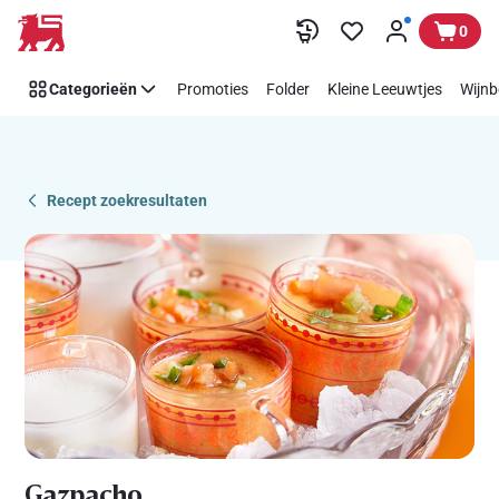
Recipe
Overslaan
0
Details
Page
Categorieën
Promoties
Folder
Kleine Leeuwtjes
Wijnb
Recept zoekresultaten
Gazpacho