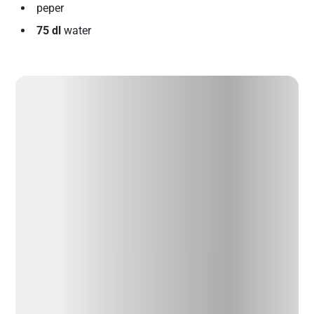
peper
75 dl
water