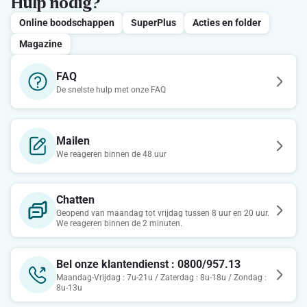
Hulp nodig?
Online boodschappen
SuperPlus
Acties en folder
Magazine
FAQ
De snelste hulp met onze FAQ
Mailen
We reageren binnen de 48 uur
Chatten
Geopend van maandag tot vrijdag tussen 8 uur en 20 uur.
We reageren binnen de 2 minuten.
Bel onze klantendienst : 0800/957.13
Maandag-Vrijdag : 7u-21u / Zaterdag : 8u-18u / Zondag :
8u-13u