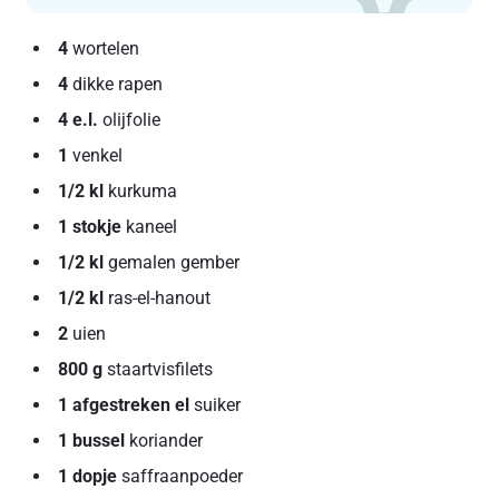
4
wortelen
4
dikke rapen
4 e.l.
olijfolie
1
venkel
1/2 kl
kurkuma
1 stokje
kaneel
1/2 kl
gemalen gember
1/2 kl
ras-el-hanout
2
uien
800 g
staartvisfilets
1 afgestreken el
suiker
1 bussel
koriander
1 dopje
saffraanpoeder