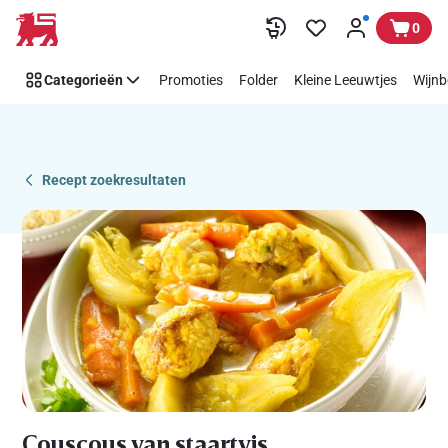
Recipe
Overslaan
0
Details
Page
Categorieën
Promoties
Folder
Kleine Leeuwtjes
Wijnb
Recept zoekresultaten
Couscous van staartvis