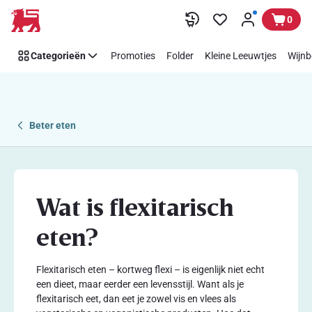
Flexitarisch
Overslaan
0
eten
|
Categorieën
Promoties
Folder
Kleine Leeuwtjes
Wijnb
Delhaize
Beter eten
Wat is flexitarisch
eten?
Flexitarisch eten – kortweg flexi – is eigenlijk niet echt
een dieet, maar eerder een levensstijl. Want als je
flexitarisch eet, dan eet je zowel vis en vlees als