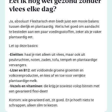
Eet ik nog wel gezond zonder
vlees elke dag?
Ja, absoluut! Flexitarisch eten biedt juist een mooie balans
tussen dierlijk en plantaardig. Wel is het goed om aandacht
te besteden aan een paar voedingsstoffen, zeker als je vaker
plantaardig eet.
Let op deze basics:
-
Eiwitten
: haal je niet alleen uit vlees, maar ook uit
peulvruchten, noten, zaden, tofu, tempeh en plantaardige
vervangers.
-
IJzer en B12
: eet voldoende groene groenten en
volkorenproducten, en kies af en toe voor verrijkte
plantaardige melk.
-
Vezels en vitaminen
: die krijg je sowieso volop binnen met
een gevarieerd flexi-dieet!
Kortom: wie gevarieerd eet, zit goed. En je hoeft niets te
schrappen, alleen slim te kiezen.