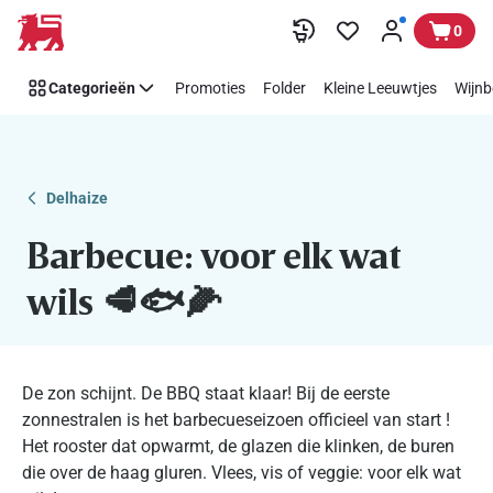
Delhaize
Overslaan
0
BBQ:
Alles
Categorieën
Promoties
Folder
Kleine Leeuwtjes
Wijnb
voor
een
geslaagde
barbecue!
Delhaize
Barbecue: voor elk wat
wils 🥩🐟🌽
De zon schijnt. De BBQ staat klaar! Bij de eerste
zonnestralen is het barbecueseizoen officieel van start !
Het rooster dat opwarmt, de glazen die klinken, de buren
die over de haag gluren. Vlees, vis of veggie: voor elk wat