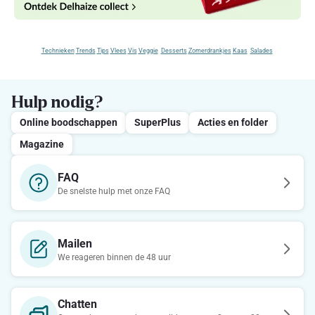
Technieken
Trends
Tips
Vlees
Vis
Veggie
Desserts
Zomerdrankjes
Kaas
Salades
Hulp nodig?
Online boodschappen
SuperPlus
Acties en folder
Magazine
FAQ
De snelste hulp met onze FAQ
Mailen
We reageren binnen de 48 uur
Chatten