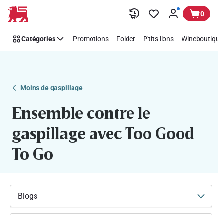
Too
Passer
0
Good
To
Catégories
Promotions
Folder
P'tits lions
Wineboutiqu
Go
:
ensemble
contre
le
Moins de gaspillage
gaspillage
Ensemble contre le
|
Delhaize
gaspillage avec Too Good
To Go
Blogs