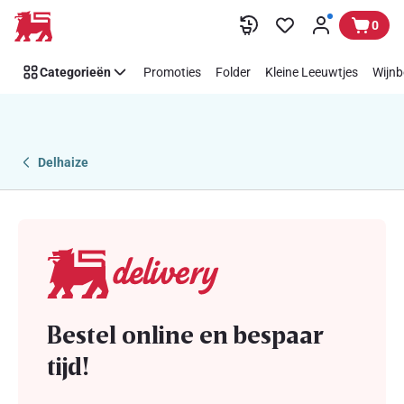
Delhaize
Overslaan
0
delivery:
thuislevering
Categorieën
Promoties
Folder
Kleine Leeuwtjes
Wijnb
Delhaize
Bestel online en bespaar
tijd!