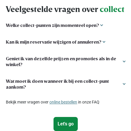
Veelgestelde vragen over
collect
Welke collect-punten zijn momenteel open?
Kan ik mijn reservatie wijzigen of annuleren?
Vind
hier
een collect-punt bij jou in de buurt
Geniet ik van dezelfde prijzen en promoties als in de
Jazeker, je kan je reservatie wijzigen of annuleren in jouw profiel.
winkel?
Dit kan tot 10u ’s ochtends op de dag vóór je je reservatie moet
ophalen in het collect-punt.
Wat moet ik doen wanneer ik bij een collect-punt
De prijzen online zijn dezelfde als de prijzen in de winkels. De
aankom?
promoties zijn identiek, en bovendien kan je genieten van extra
promoties die enkel online geldig zijn.
Bekijk meer vragen over
online bestellen
in onze FAQ
Parkeer op de gereserveerde parkeerplaats, en bel nadien aan bij
de deur van het collect-punt. Een medewerker zal je zo snel
mogelijk komen helpen.
Let's go