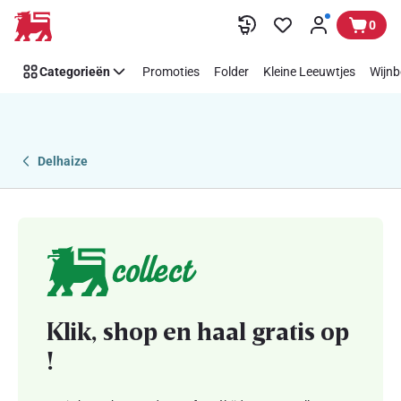
Collect
Overslaan
0
:
Online
Categorieën
Promoties
Folder
Kleine Leeuwtjes
Wijnb
boodschappen
afhalen
bij
Delhaize
Delhaize
Klik, shop en haal gratis op
!