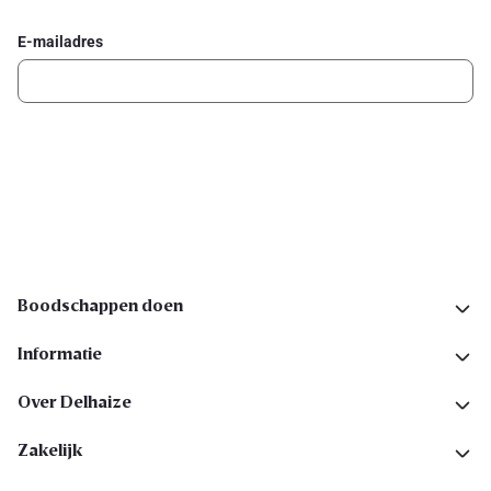
E-mailadres
Ik schrijf me in
Volg ons op sociale media
Boodschappen doen
Informatie
Over Delhaize
Zakelijk