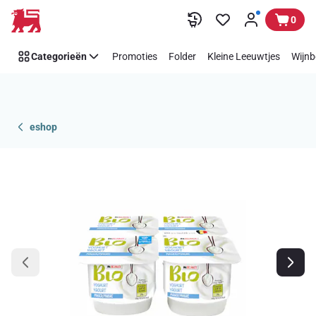
Overslaan
0
Categorieën
Promoties
Folder
Kleine Leeuwtjes
Wijnb
eshop