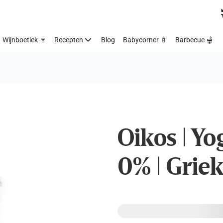
Wijnboetiek 🍷
Recepten
Blog
Babycorner 🍼
Barbecue 🫕
Oikos | Yo
0% | Griek