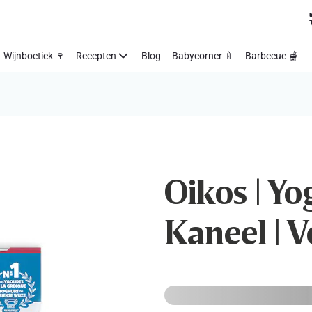
Wijnboetiek 🍷
Recepten
Blog
Babycorner 🍼
Barbecue 🫕
Oikos | Yo
Kaneel | V