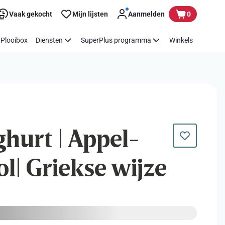
Vaak gekocht
Mijn lijsten
Aanmelden
0
Plooibox
Diensten
SuperPlus programma
Winkels
ghurt | Appel-
ol| Griekse wijze