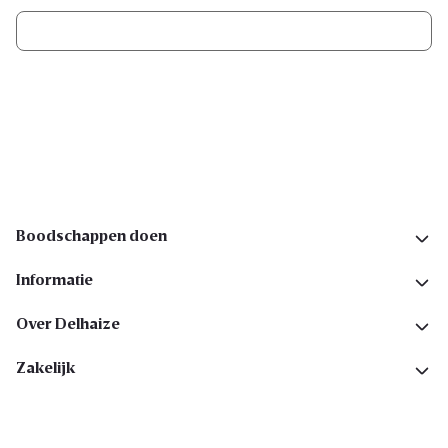
Ik schrijf me in
Volg ons op sociale media
Boodschappen doen
Informatie
Over Delhaize
Zakelijk