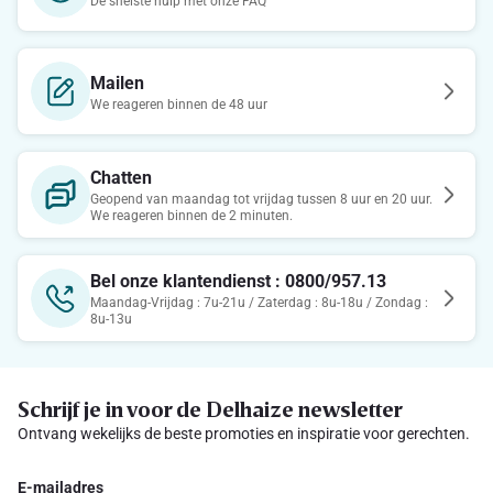
De snelste hulp met onze FAQ
Mailen
We reageren binnen de 48 uur
Chatten
Geopend van maandag tot vrijdag tussen 8 uur en 20 uur.
We reageren binnen de 2 minuten.
Bel onze klantendienst : 0800/957.13
Maandag-Vrijdag : 7u-21u / Zaterdag : 8u-18u / Zondag :
8u-13u
Schrijf je in voor de Delhaize newsletter
Ontvang wekelijks de beste promoties en inspiratie voor gerechten.
E-mailadres