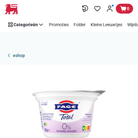
Overslaan
0
Categorieën
Promoties
Folder
Kleine Leeuwtjes
Wijnb
eshop