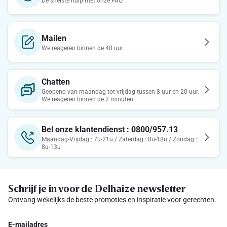
De snelste hulp met onze FAQ
Mailen
We reageren binnen de 48 uur
Chatten
Geopend van maandag tot vrijdag tussen 8 uur en 20 uur.
We reageren binnen de 2 minuten.
Bel onze klantendienst : 0800/957.13
Maandag-Vrijdag : 7u-21u / Zaterdag : 8u-18u / Zondag :
8u-13u
Schrijf je in voor de Delhaize newsletter
Ontvang wekelijks de beste promoties en inspiratie voor gerechten.
E-mailadres