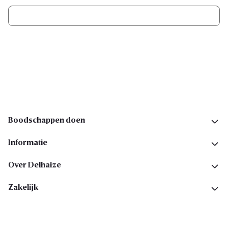
Ik schrijf me in
Volg ons op sociale media
Boodschappen doen
Informatie
Over Delhaize
Zakelijk