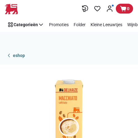
Overslaan
0
Categorieën
Promoties
Folder
Kleine Leeuwtjes
Wijnb
eshop