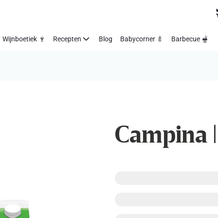
Wijnboetiek 🍷
Recepten
Blog
Babycorner 🍼
Barbecue 🫕
Campina | 