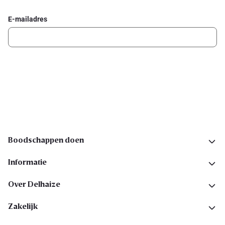
E-mailadres
Ik schrijf me in
Volg ons op sociale media
Boodschappen doen
Informatie
Over Delhaize
Zakelijk