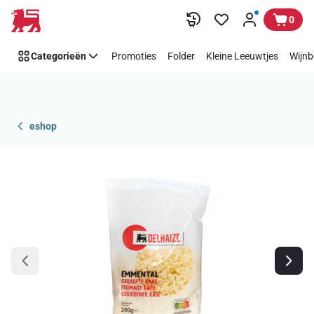
Overslaan
0
Categorieën
Promoties
Folder
Kleine Leeuwtjes
Wijnb
eshop