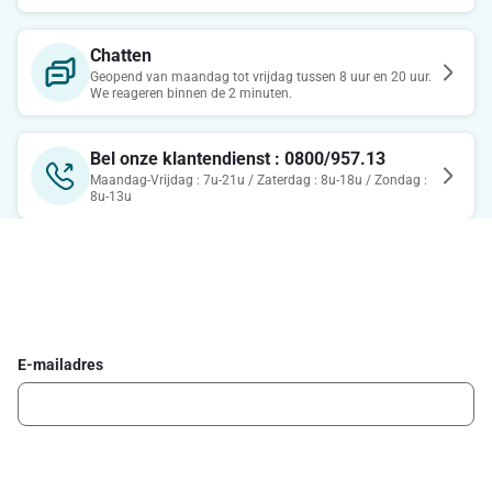
Chatten
Geopend van maandag tot vrijdag tussen 8 uur en 20 uur.
We reageren binnen de 2 minuten.
Bel onze klantendienst : 0800/957.13
Maandag-Vrijdag : 7u-21u / Zaterdag : 8u-18u / Zondag :
8u-13u
Schrijf je in voor de Delhaize newsletter
Ontvang wekelijks de beste promoties en inspiratie voor gerechten.
E-mailadres
Ik schrijf me in