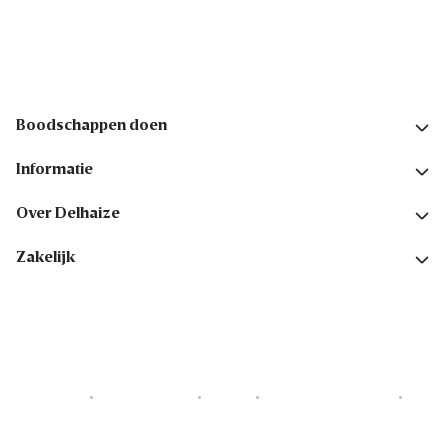
Volg ons op sociale media
Boodschappen doen
Informatie
Over Delhaize
Zakelijk
Cookies
Privacyverklaring
Security
Algemene voorwaarden
Toegankelijkheidsverklaring
Copyright © 2026 All rights reserved. Delhaize Group.