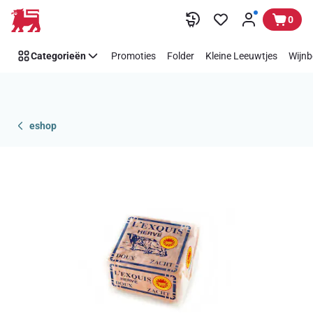
Overslaan
0
Categorieën
Promoties
Folder
Kleine Leeuwtjes
Wijnb
eshop