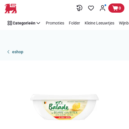
Overslaan
0
Categorieën
Promoties
Folder
Kleine Leeuwtjes
Wijnb
eshop