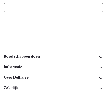
Ik schrijf me in
Volg ons op sociale media
Boodschappen doen
Informatie
Over Delhaize
Zakelijk