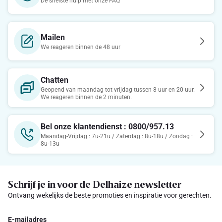
De snelste hulp met onze FAQ
Mailen
We reageren binnen de 48 uur
Chatten
Geopend van maandag tot vrijdag tussen 8 uur en 20 uur.
We reageren binnen de 2 minuten.
Bel onze klantendienst : 0800/957.13
Maandag-Vrijdag : 7u-21u / Zaterdag : 8u-18u / Zondag :
8u-13u
Schrijf je in voor de Delhaize newsletter
Ontvang wekelijks de beste promoties en inspiratie voor gerechten.
E-mailadres