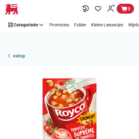
Overslaan
0
Categorieën
Promoties
Folder
Kleine Leeuwtjes
Wijnb
eshop