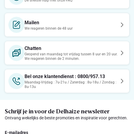
De snelste hulp met onze FAQ
Mailen
We reageren binnen de 48 uur
Chatten
Geopend van maandag tot vrijdag tussen 8 uur en 20 uur.
We reageren binnen de 2 minuten.
Bel onze klantendienst : 0800/957.13
Maandag-Vrijdag : 7u-21u / Zaterdag : 8u-18u / Zondag :
8u-13u
Schrijf je in voor de Delhaize newsletter
Ontvang wekelijks de beste promoties en inspiratie voor gerechten.
E-mailadres