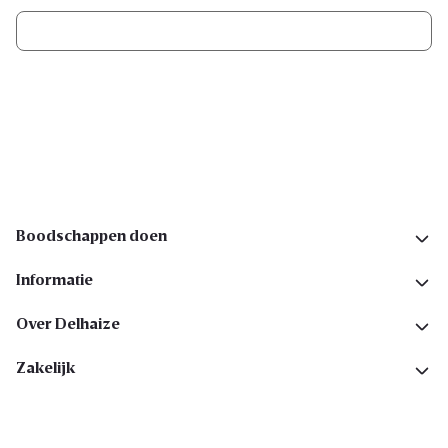
Ik schrijf me in
Volg ons op sociale media
Boodschappen doen
Informatie
Over Delhaize
Zakelijk