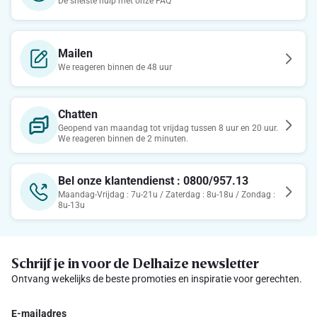
De snelste hulp met onze FAQ
Mailen
We reageren binnen de 48 uur
Chatten
Geopend van maandag tot vrijdag tussen 8 uur en 20 uur.
We reageren binnen de 2 minuten.
Bel onze klantendienst : 0800/957.13
Maandag-Vrijdag : 7u-21u / Zaterdag : 8u-18u / Zondag :
8u-13u
Schrijf je in voor de Delhaize newsletter
Ontvang wekelijks de beste promoties en inspiratie voor gerechten.
E-mailadres