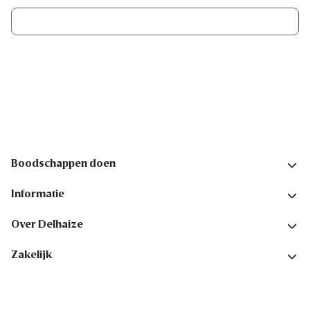
Ik schrijf me in
Volg ons op sociale media
Boodschappen doen
Informatie
Over Delhaize
Zakelijk