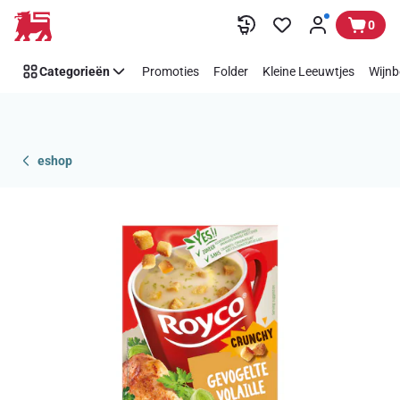
Overslaan
0
Categorieën
Promoties
Folder
Kleine Leeuwtjes
Wijnb
eshop