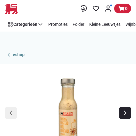
Overslaan
0
Categorieën
Promoties
Folder
Kleine Leeuwtjes
Wijnb
eshop