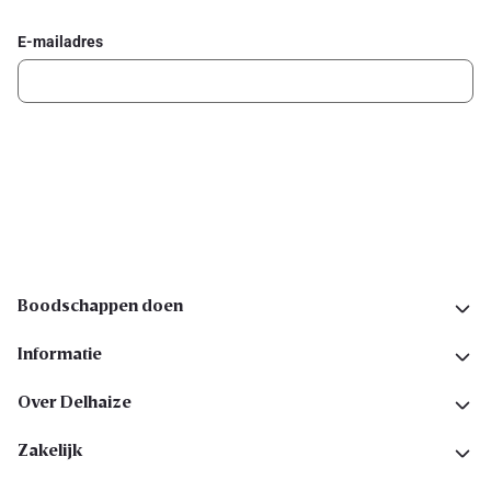
E-mailadres
Ik schrijf me in
Volg ons op sociale media
Boodschappen doen
Informatie
Over Delhaize
Zakelijk