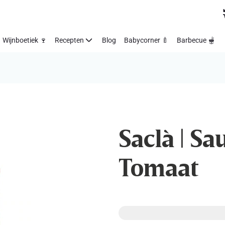
Wijnboetiek 🍷
Recepten
Blog
Babycorner 🍼
Barbecue 🫕
Saclà | Sa
Tomaat