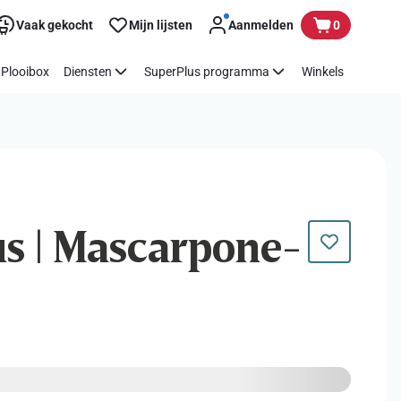
Vaak gekocht
Mijn lijsten
Aanmelden
0
Plooibox
Diensten
SuperPlus programma
Winkels
us | Mascarpone-