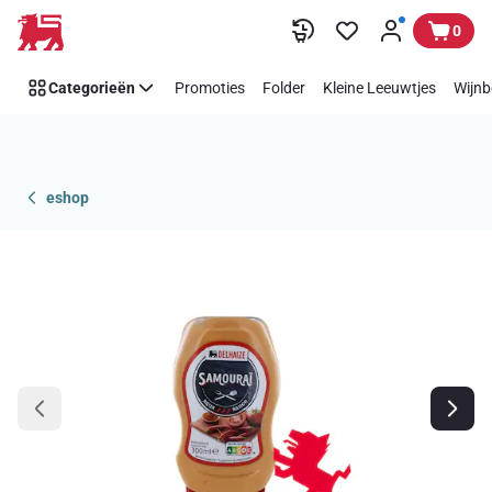
Overslaan
0
Categorieën
Promoties
Folder
Kleine Leeuwtjes
Wijnb
eshop