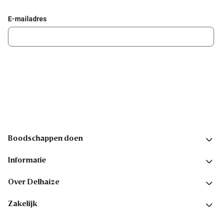
E-mailadres
Ik schrijf me in
Volg ons op sociale media
Boodschappen doen
Informatie
Over Delhaize
Zakelijk