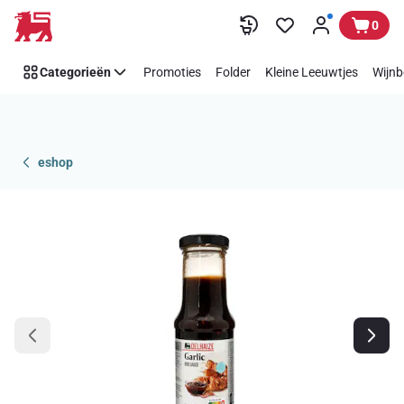
Overslaan
0
Categorieën
Promoties
Folder
Kleine Leeuwtjes
Wijnb
eshop