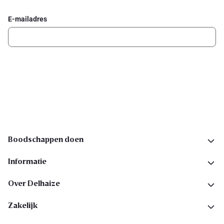
E-mailadres
Ik schrijf me in
Volg ons op sociale media
Boodschappen doen
Informatie
Over Delhaize
Zakelijk