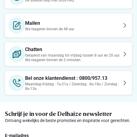
De snelste hulp met onze FAQ
Mailen
We reageren binnen de 48 uur
Chatten
Geopend van maandag tot vrijdag tussen 8 uur en 20 uur.
We reageren binnen de 2 minuten.
Bel onze klantendienst : 0800/957.13
Maandag-Vrijdag : 7u-21u / Zaterdag : 8u-18u / Zondag :
8u-13u
Schrijf je in voor de Delhaize newsletter
Ontvang wekelijks de beste promoties en inspiratie voor gerechten.
E-mailadres