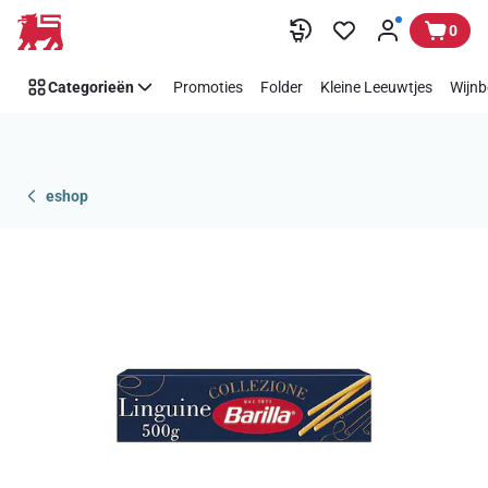
Overslaan
0
Categorieën
Promoties
Folder
Kleine Leeuwtjes
Wijnb
eshop