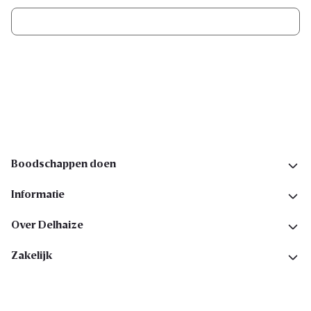
Ik schrijf me in
Volg ons op sociale media
Boodschappen doen
Informatie
Over Delhaize
Zakelijk