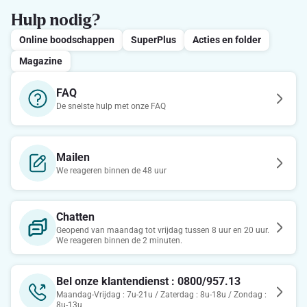
Hulp nodig?
Online boodschappen
SuperPlus
Acties en folder
Magazine
FAQ
De snelste hulp met onze FAQ
Mailen
We reageren binnen de 48 uur
Chatten
Geopend van maandag tot vrijdag tussen 8 uur en 20 uur.
We reageren binnen de 2 minuten.
Bel onze klantendienst : 0800/957.13
Maandag-Vrijdag : 7u-21u / Zaterdag : 8u-18u / Zondag :
8u-13u