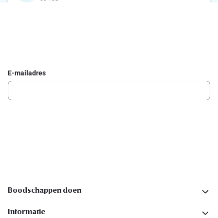
Schrijf je in voor de Delhaize newsletter
Ontvang wekelijks de beste promoties en inspiratie voor gerechten.
E-mailadres
Ik schrijf me in
Volg ons op sociale media
Boodschappen doen
Informatie