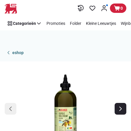
Overslaan
0
Categorieën
Promoties
Folder
Kleine Leeuwtjes
Wijnb
eshop