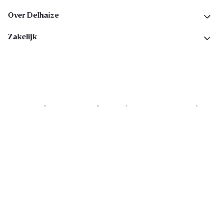
Over Delhaize
Zakelijk
Cookies
Privacyverklaring
Security
Algemene voorwaarden
Toegankelijkheidsverklaring
Copyright © 2026 All rights reserved. Delhaize Group.