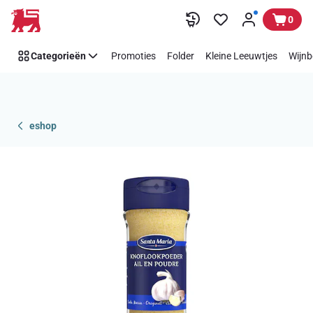
Overslaan
0
Categorieën
Promoties
Folder
Kleine Leeuwtjes
Wijnb
eshop