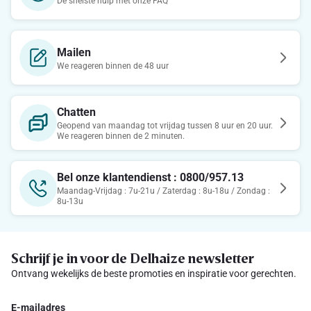
De snelste hulp met onze FAQ
Mailen
We reageren binnen de 48 uur
Chatten
Geopend van maandag tot vrijdag tussen 8 uur en 20 uur.
We reageren binnen de 2 minuten.
Bel onze klantendienst : 0800/957.13
Maandag-Vrijdag : 7u-21u / Zaterdag : 8u-18u / Zondag :
8u-13u
Schrijf je in voor de Delhaize newsletter
Ontvang wekelijks de beste promoties en inspiratie voor gerechten.
E-mailadres