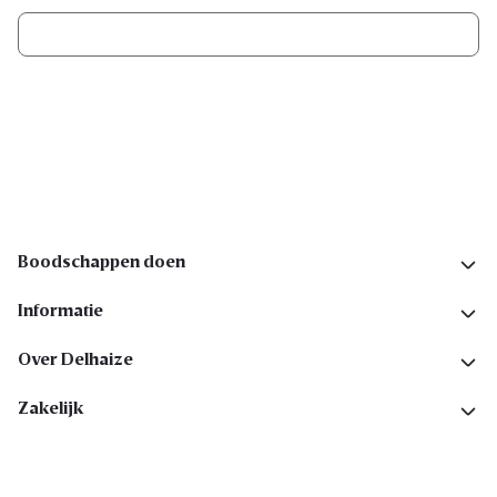
Ik schrijf me in
Volg ons op sociale media
Boodschappen doen
Informatie
Over Delhaize
Zakelijk