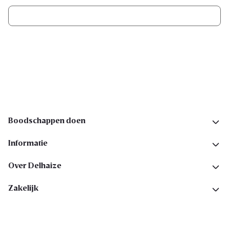
Ik schrijf me in
Volg ons op sociale media
Boodschappen doen
Informatie
Over Delhaize
Zakelijk