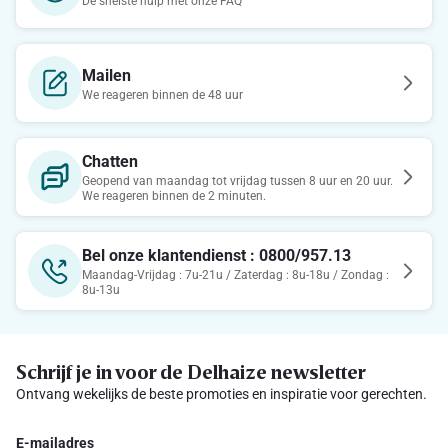
De snelste hulp met onze FAQ
Mailen
We reageren binnen de 48 uur
Chatten
Geopend van maandag tot vrijdag tussen 8 uur en 20 uur.
We reageren binnen de 2 minuten.
Bel onze klantendienst : 0800/957.13
Maandag-Vrijdag : 7u-21u / Zaterdag : 8u-18u / Zondag :
8u-13u
Schrijf je in voor de Delhaize newsletter
Ontvang wekelijks de beste promoties en inspiratie voor gerechten.
E-mailadres