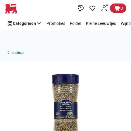
Overslaan
0
Categorieën
Promoties
Folder
Kleine Leeuwtjes
Wijnb
eshop